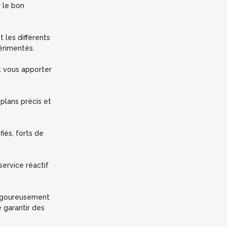
r le bon
t les différents
érimentés.
t vous apporter
 plans précis et
fiés,
forts de
 service réactif
rigoureusement
 garantir des